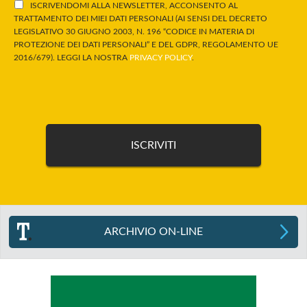
ISCRIVENDOMI ALLA NEWSLETTER, ACCONSENTO AL
TRATTAMENTO DEI MIEI DATI PERSONALI (AI SENSI DEL DECRETO
LEGISLATIVO 30 GIUGNO 2003, N. 196 “CODICE IN MATERIA DI
PROTEZIONE DEI DATI PERSONALI” E DEL GDPR, REGOLAMENTO UE
2016/679). LEGGI LA NOSTRA
PRIVACY POLICY
.
ARCHIVIO ON-LINE