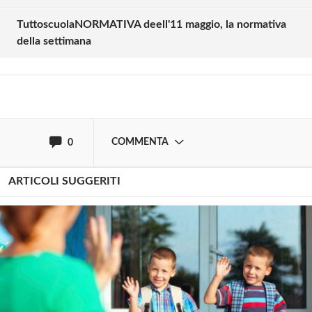
commentare!
TuttoscuolaNORMATIVA deell'11 maggio, la normativa
della settimana
Effettua il
o
Login
Registrati
oppure accedi via
COMMENTA
0
ARTICOLI SUGGERITI