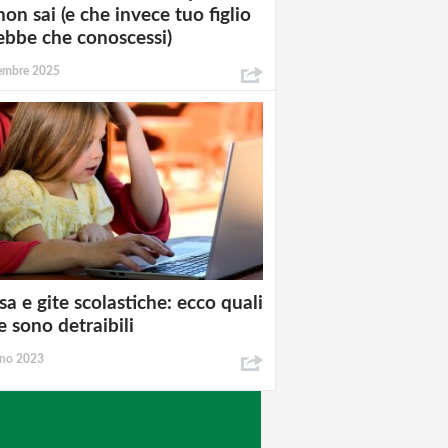
non sai (e che invece tuo figlio
ebbe che conoscessi)
tembre 2025
a e gite scolastiche: ecco quali
e sono detraibili
gno 2023