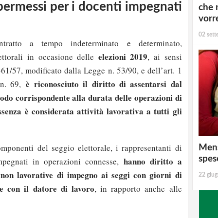
permessi per i docenti impegnati
che 
vorr
02 set
tratto a tempo indeterminato e determinato,
elezioni 2019
ttorali in occasione delle
, ai sensi
 361/57, modificato dalla Legge n. 53/90, e dell’art. 1
è riconosciuto il diritto di assentarsi dal
 n. 69,
riodo corrispondente alla durata delle operazioni di
ssenza è considerata attività lavorativa a tutti gli
ponenti del seggio elettorale, i rappresentanti di
Mens
spes
hanno diritto a
mpegnati in operazioni connesse,
non lavorative di impegno ai seggi con giorni di
22 giu
 con il datore di lavoro
, in rapporto anche alle