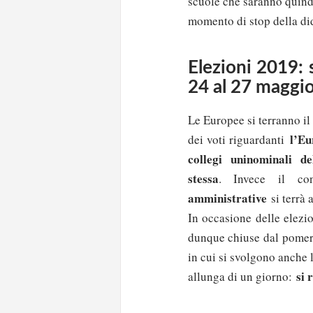
scuole che saranno quind
momento di stop della did
Elezioni 2019: 
24 al 27 maggi
Le Europee si terranno il
l’E
dei voti riguardanti
collegi uninominali d
stessa
. Invece il co
amministrative
si terrà a
In occasione delle elezi
dunque chiuse dal pome
in cui si svolgono anche
si 
allunga di un giorno: