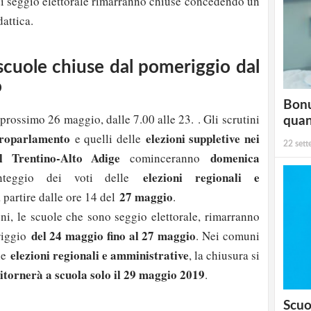
i seggio elettorale rimarranno chiuse concedendo un
attica.
scuole chiuse dal pomeriggio dal
o
Bonu
 prossimo 26 maggio, dalle 7.00 alle 23. . Gli scrutini
qua
uroparlamento
elezioni suppletive nei
e quelli delle
22 set
el Trentino-Alto Adige
domenica
cominceranno
elezioni regionali e
nteggio dei voti delle
27 maggio
 partire dalle ore 14 del
.
oni, le scuole che sono seggio elettorale, rimarranno
del 24 maggio fino al 27 maggio
riggio
. Nei comuni
elezioni regionali e amministrative
 le
, la chiusura si
ritornerà a scuola solo il 29 maggio 2019
.
Scuo