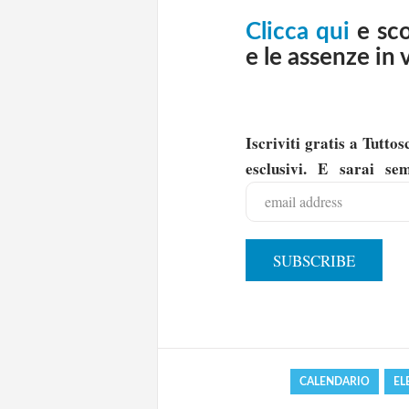
Clicca qui
e sc
e le assenze in 
Iscriviti gratis a Tutt
esclusivi. E sarai se
Solo gli utenti regi
Effettua il
o
Login
CALENDARIO
EL
oppure accedi via