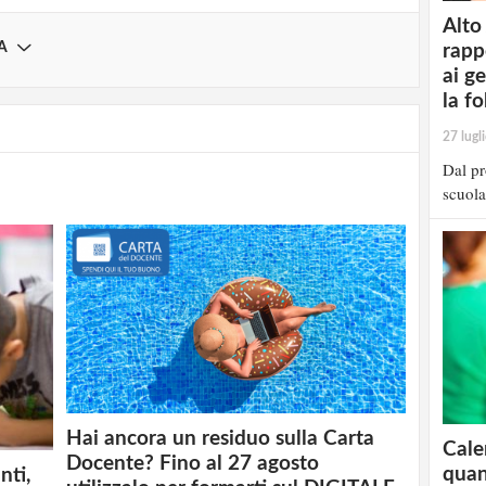
Alto
A
rapp
ai g
la fo
27 lugl
Dal pr
scuola
Hai ancora un residuo sulla Carta
Cale
Docente? Fino al 27 agosto
quan
nti,