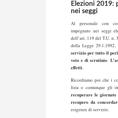
Elezioni 2019: 
nei seggi
Al personale con con
impegnato nei seggi ele
dell’art. 119 del T.U. n.
della Legge 29.1.1992,
servizio per tutto il pe
voto e di scrutinio
L’a
.
effetti
.
Ricordiamo poi che i com
lista o comunque gli i
recuperare le giornate 
recupero da concordare
esigenze di servizio.