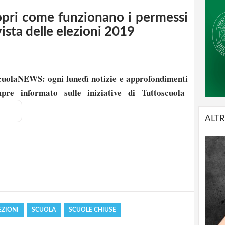
opri come funzionano i permessi
vista delle elezioni 2019
oscuolaNEWS: ogni lunedì notizie e approfondimenti
mpre informato sulle iniziative di Tuttoscuola
ALTR
strati possono commentare!
Registrati
EZIONI
SCUOLA
SCUOLE CHIUSE