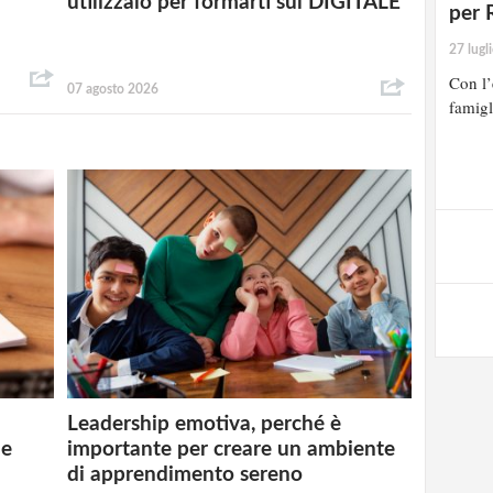
utilizzalo per formarti sul DIGITALE
per 
27 lugl
Con l’
07 agosto 2026
famigl
Leadership emotiva, perché è
 e
importante per creare un ambiente
di apprendimento sereno