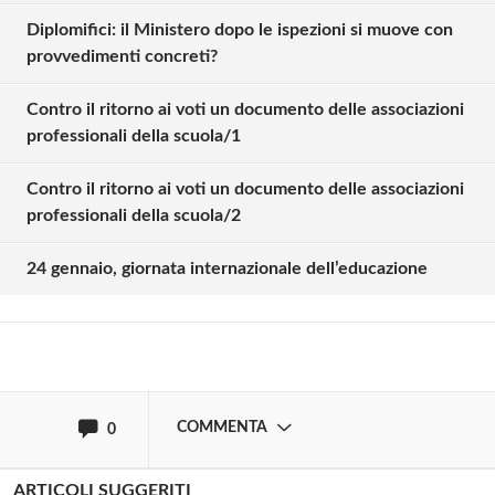
Diplomifici: il Ministero dopo le ispezioni si muove con
provvedimenti concreti?
Contro il ritorno ai voti un documento delle associazioni
professionali della scuola/1
Solo gli utenti registrati possono
Contro il ritorno ai voti un documento delle associazioni
commentare!
professionali della scuola/2
24 gennaio, giornata internazionale dell’educazione
Effettua il
o
Login
Registrati
oppure accedi via
COMMENTA
0
ARTICOLI SUGGERITI