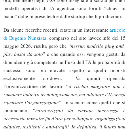
ora, nemmeno negli USA sono insegnate a scuola perché i
modelli operativi di IA agentica sono forniti “chiavi in
mano” dalle imprese tech e dalle startup che li producono.
Da alcune ricerche recenti, citate in un interessante
articolo
di Eugenio Nunziata
, comparso nel sito lavoce.info del 15
maggio 2026, risulta però che “
nessun modello plug-and-
play basta da solo
” e che quando essi vengono gestiti da
dipendenti già competenti nell’uso dell’IA le probabilità di
successo sono più elevate rispetto a quelli imposti
esclusivamente top-down. Va quindi ripensata
l’organizzazione del lavoro: “
il rischio maggiore non è
rimanere indietro tecnologicamente, ma adottare l’IA senza
ripensare l’organizzazione
”. In scenari come quelli che si
annunciano, “
caratterizzati da elevata incertezza è
necessario investire fin d’ora per sviluppare organizzazioni
adattive, resilienti e anti-fragili. In definitiva, il futuro non