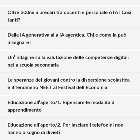
Oltre 300mila precari tra docenti e personale ATA? Così
tanti?
Dalla IA generativa alla IA agentica. Chi e come la può
insegnare?
Un’indagine sulla valutazione delle competenze digitali
nella scuola secondaria
Le speranze dei giovani contro la dispersione scolastica
e il fenomeno NEET al Festival dell’Economia
Educazione all’aperto/1. Ripensare le modalità di
Solo gli utenti registrati possono
apprendimento
commentare!
Educazione all’aperto/2. Per lasciare i telefonini non
hanno bisogno di divieti
Effettua il
o
Login
Registrati