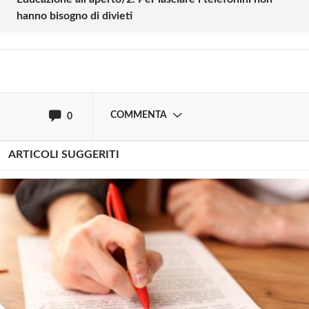
hanno bisogno di divieti
Effettua il
o
Login
Registrati
oppure accedi via
COMMENTA
0
ARTICOLI SUGGERITI