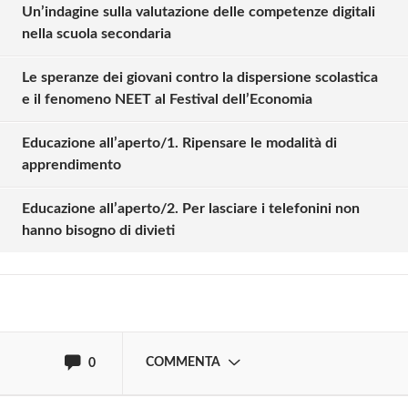
Un’indagine sulla valutazione delle competenze digitali
nella scuola secondaria
Le speranze dei giovani contro la dispersione scolastica
e il fenomeno NEET al Festival dell’Economia
Educazione all’aperto/1. Ripensare le modalità di
Solo gli utenti registrati possono
apprendimento
commentare!
Educazione all’aperto/2. Per lasciare i telefonini non
hanno bisogno di divieti
Effettua il
o
Login
Registrati
oppure accedi via
COMMENTA
0