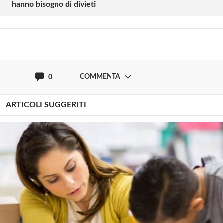
hanno bisogno di divieti
Effettua il
o
Login
Registrati
oppure accedi via
COMMENTA
0
ARTICOLI SUGGERITI