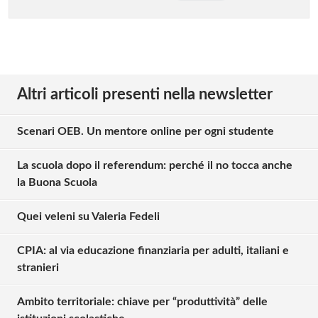
Solo gli utenti registrati possono
commentare!
Altri articoli presenti nella newsletter
Effettua il
o
Login
Registrati
Scenari OEB. Un mentore online per ogni studente
La scuola dopo il referendum: perché il no tocca anche
oppure accedi via
la Buona Scuola
Quei veleni su Valeria Fedeli
Giancarlo Onger
CPIA: al via educazione finanziaria per adulti, italiani e
martedì 20 dicembre 2016
stranieri
Buongiorno. Quello che lascia sgomenti è che della
necessità della riforma costituzionale relativa alla
Ambito territoriale: chiave per “produttività” delle