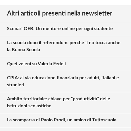
commentare!
Altri articoli presenti nella newsletter
Effettua il
o
Login
Registrati
Scenari OEB. Un mentore online per ogni studente
La scuola dopo il referendum: perché il no tocca anche
oppure accedi via
la Buona Scuola
Quei veleni su Valeria Fedeli
Giancarlo Onger
CPIA: al via educazione finanziaria per adulti, italiani e
martedì 20 dicembre 2016
stranieri
Buongiorno. Quello che lascia sgomenti è che della
necessità della riforma costituzionale relativa alla
Ambito territoriale: chiave per “produttività” delle
seconda parte si parla da oltre vent'anni. Tra le altre
istituzioni scolastiche
cose molti aspetti erano stati condivisi da altre
La scomparsa di Paolo Prodi, un amico di Tuttoscuola
forze politiche che poi, per esigenze di bottega e
non certo per nobili motivi, si sono tirate indietro.