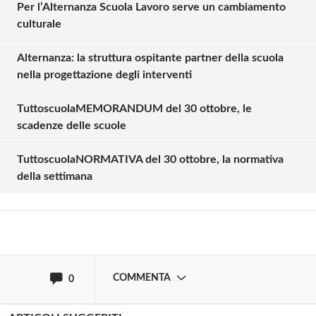
Per l’Alternanza Scuola Lavoro serve un cambiamento
culturale
Alternanza: la struttura ospitante partner della scuola
nella progettazione degli interventi
TuttoscuolaMEMORANDUM del 30 ottobre, le
Solo gli utenti registrati possono
scadenze delle scuole
commentare!
TuttoscuolaNORMATIVA del 30 ottobre, la normativa
della settimana
Effettua il
o
Login
Registrati
oppure accedi via
COMMENTA
0