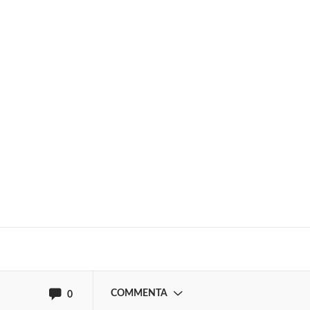
Solo gli utenti registrati possono
commentare!
Effettua il
o
Login
Registrati
oppure accedi via
COMMENTA
0