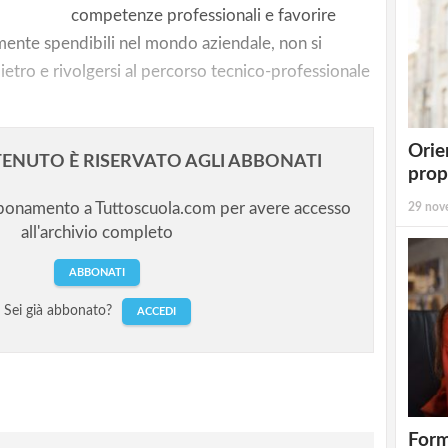
competenze professionali e favorire
mente spendibili nel mondo aziendale, non si
etro e rivolgersi al percorso tecnico-professionale
Orie
ENUTO È RISERVATO AGLI ABBONATI
prop
bbonamento a Tuttoscuola.com per avere accesso
29 nov
all'archivio completo
ABBONATI
Sei già abbonato?
ACCEDI
Form