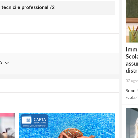
strati possono commentare!
i tecnici e professionali/2
Registrati
Immi
Scola
A
assu
distr
07 ago
Sono 3
scolast