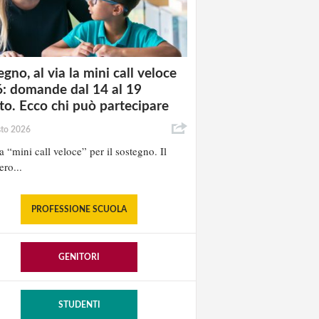
gno, al via la mini call veloce
: domande dal 14 al 19
to. Ecco chi può partecipare
sto 2026
la “mini call veloce” per il sostegno. Il
ero...
PROFESSIONE SCUOLA
GENITORI
STUDENTI