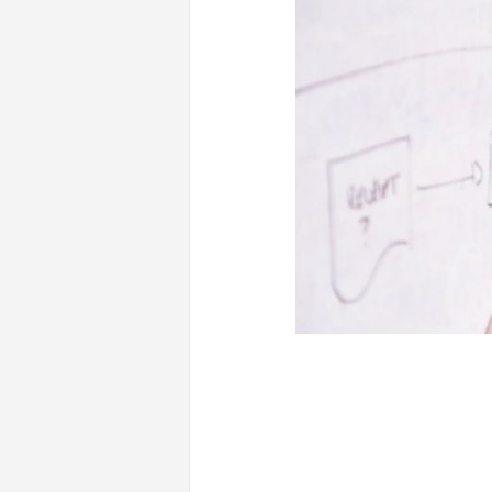
CONTENUTI CORRELATI
La riforma degli istituti tecnici 
professionali/2