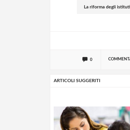
Solo gli utenti regi
La riforma degli istitut
Effettua il
o
Login
oppure accedi via
COMMENT
0
ARTICOLI SUGGERITI