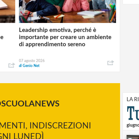
Leadership emotiva, perché è
 e
importante per creare un ambiente
di apprendimento sereno
07 agosto 2026
di
Genio Net
LA R
OSCUOLANEWS
MENTI, INDISCREZIONI
giugn
NI LUNEDÌ