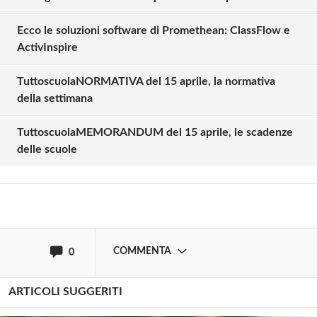
Ecco le soluzioni software di Promethean: ClassFlow e
ActivInspire
TuttoscuolaNORMATIVA del 15 aprile, la normativa
Solo gli utenti registrati possono
della settimana
commentare!
TuttoscuolaMEMORANDUM del 15 aprile, le scadenze
delle scuole
Effettua il
o
Login
Registrati
oppure accedi via
COMMENTA
0
ARTICOLI SUGGERITI