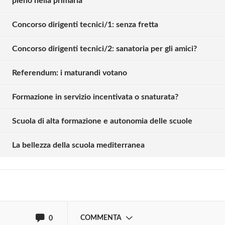
pieno nella primaria
Concorso dirigenti tecnici/1: senza fretta
Concorso dirigenti tecnici/2: sanatoria per gli amici?
Referendum: i maturandi votano
Formazione in servizio incentivata o snaturata?
Solo gli utenti registrati possono
commentare!
Scuola di alta formazione e autonomia delle scuole
La bellezza della scuola mediterranea
Effettua il
o
Login
Registrati
oppure accedi via
COMMENTA
0