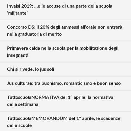
Invalsi 2019: …e le accuse di una parte della scuola
‘militante’
Concorso DS: il 20% degli ammessi all’orale non entrerà
nella graduatoria di merito
Primavera calda nella scuola per la mobilitazione degli
insegnanti
Chi si rivede, lo jus soli
Jus culturae: tra buonismo, romanticismo e buon senso
TuttoscuolaNORMATIVA del 1° aprile, la normativa
Solo gli utenti registrati possono
della settimana
commentare!
TuttoscuolaMEMORANDUM del 1° aprile, le scadenze
delle scuole
Effettua il
o
Login
Registrati