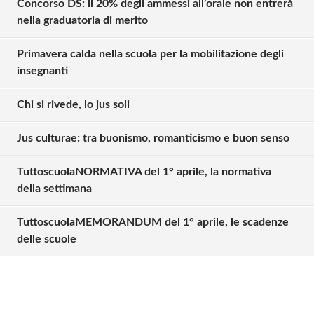
Concorso DS: il 20% degli ammessi all’orale non entrerà
nella graduatoria di merito
Primavera calda nella scuola per la mobilitazione degli
insegnanti
Chi si rivede, lo jus soli
Jus culturae: tra buonismo, romanticismo e buon senso
TuttoscuolaNORMATIVA del 1° aprile, la normativa
Solo gli utenti registrati possono
della settimana
commentare!
TuttoscuolaMEMORANDUM del 1° aprile, le scadenze
delle scuole
Effettua il
o
Login
Registrati
oppure accedi via