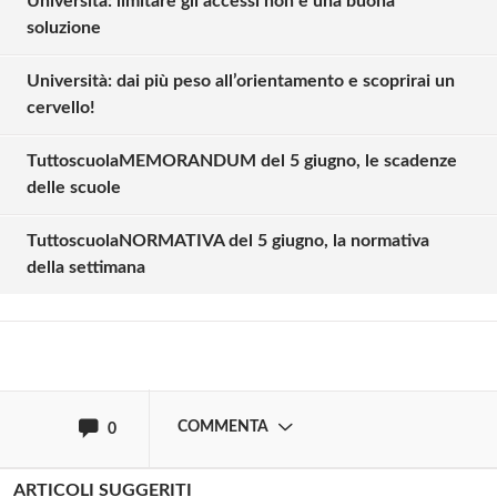
Università: limitare gli accessi non è una buona
soluzione
Università: dai più peso all’orientamento e scoprirai un
cervello!
TuttoscuolaMEMORANDUM del 5 giugno, le scadenze
Solo gli utenti registrati possono
delle scuole
commentare!
TuttoscuolaNORMATIVA del 5 giugno, la normativa
della settimana
Effettua il
o
Login
Registrati
oppure accedi via
COMMENTA
0
ARTICOLI SUGGERITI