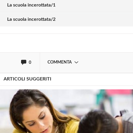
commentare!
La scuola incerottata/1
La scuola incerottata/2
Effettua il
o
Login
Registrati
oppure accedi via
COMMENTA
0
ARTICOLI SUGGERITI