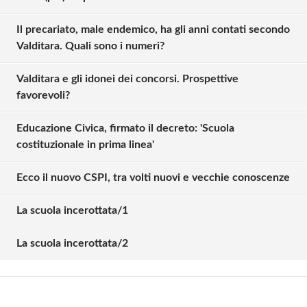
Il precariato, male endemico, ha gli anni contati secondo
Valditara. Quali sono i numeri?
Valditara e gli idonei dei concorsi. Prospettive
favorevoli?
Educazione Civica, firmato il decreto: 'Scuola
costituzionale in prima linea'
Ecco il nuovo CSPI, tra volti nuovi e vecchie conoscenze
Solo gli utenti registrati possono
commentare!
La scuola incerottata/1
La scuola incerottata/2
Effettua il
o
Login
Registrati