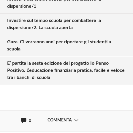
dispersione/1
Investire sul tempo scuola per combattere la
dispersione/2. La scuola aperta
Gaza. Ci vorranno anni per riportare gli studenti a
scuola
Solo gli utenti registrati possono
commentare!
E’ partita la sesta edizione del progetto Io Penso
Positivo. L’educazione finanziaria pratica, facile e veloce
tra i banchi di scuola
Effettua il
o
Login
Registrati
oppure accedi via
COMMENTA
0