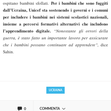
Per i bambini che sono fuggiti
ospitano bambini sfollati.
dall’Ucraina, Unicef sta sostenendo i governi e i comuni
per includere i bambini nei sistemi scolastici nazionali,
insieme a percorsi formativi alternativi che includono
l’apprendimento digitale.
“Nonostante gli orrori della
guerra, è stato fatto un importante lavoro per assicurare
che i bambini possano continuare ad apprendere”,
dice
Sahin.
Solo gli utenti registrati possono
commentare!
Effettua il
o
Login
Registrati
UCRAINA
oppure accedi via
COMMENTA
0