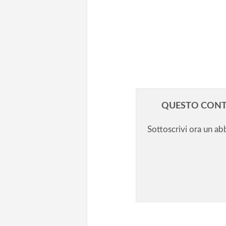
Differenziare gli stipendi/2. Pe
insegnata o per costo della vita
Differenziare gli stipendi/3. A l
regionale con contrattazione
integrativa?
QUESTO CONT
Sottoscrivi ora un a