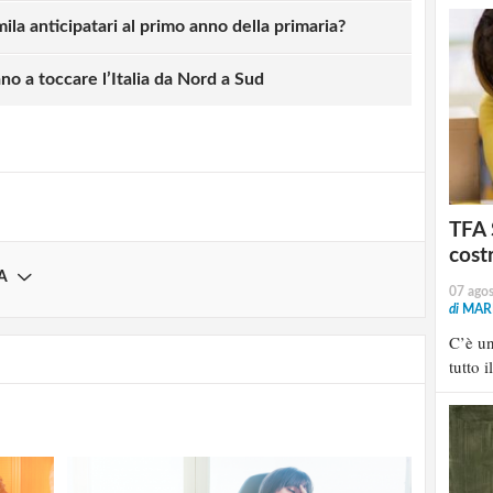
ila anticipatari al primo anno della primaria?
strati possono commentare!
o a toccare l’Italia da Nord a Sud
Registrati
TFA 
cost
A
07 ago
di
MARI
C’è u
tutto i