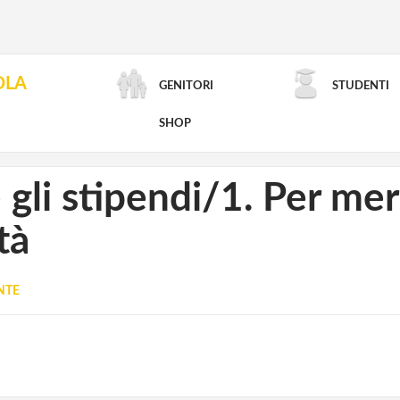
OLA
GENITORI
STUDENTI
RICERCA AVANZATA
SHOP
 gli stipendi/1. Per mer
tà
NTE