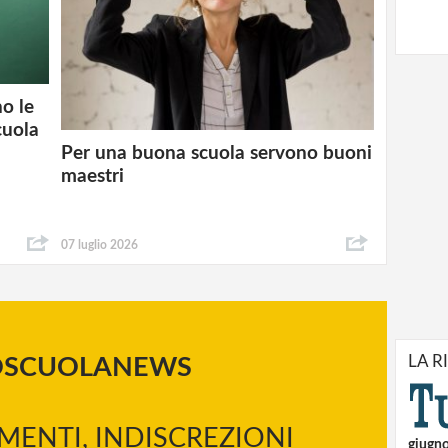
no le
cuola
Per una buona scuola servono buoni
maestri
07 luglio 2026
LA R
OSCUOLANEWS
MENTI, INDISCREZIONI
giugn