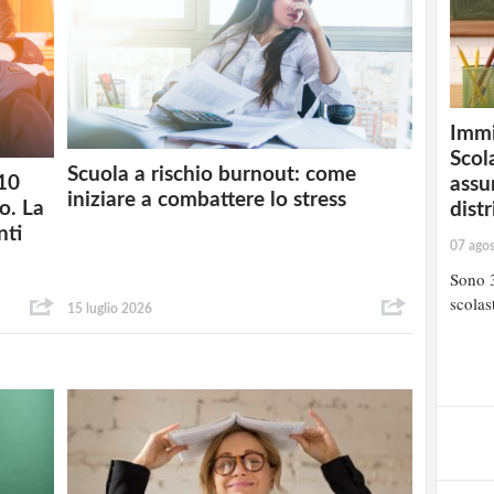
Immi
Scola
Scuola a rischio burnout: come
 10
assu
iniziare a combattere lo stress
o. La
distr
nti
07 ago
Sono 3
scolast
15 luglio 2026