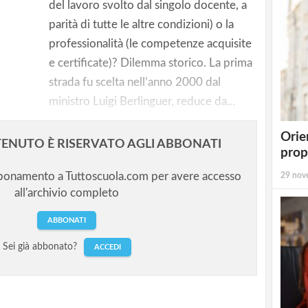
r materia
del lavoro svolto dal singolo docente, a
parità di tutte le altre condizioni) o la
professionalità (le competenze acquisite
ivello
e certificate)? Dilemma storico. La prima
strada fu scelta nell’anno 2000 dal
ministro Luigi Berlinguer, reduce da...
Orie
ENUTO È RISERVATO AGLI ABBONATI
prop
bbonamento a Tuttoscuola.com per avere accesso
29 nov
all'archivio completo
ABBONATI
Sei già abbonato?
ACCEDI