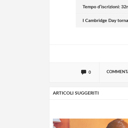
Tempo d’iscrizioni: 32m
Solo gli utenti regi
I Cambridge Day tornan
Effettua il
o
Login
oppure accedi via
COMMENT
0
ARTICOLI SUGGERITI