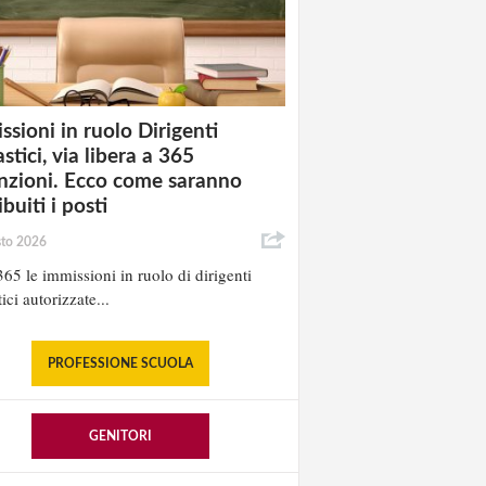
ssioni in ruolo Dirigenti
stici, via libera a 365
nzioni. Ecco come saranno
ibuiti i posti
sto 2026
65 le immissioni in ruolo di dirigenti
ici autorizzate...
PROFESSIONE SCUOLA
GENITORI