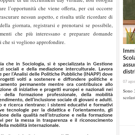
are l’opportunità che viene offerta, per cui occorre
ascurare nessun aspetto, e risulta utile ricordare di
ella giornata, registrarsi e prenotarsi se possibile,
amenti che più interessano e preparare domande
i che si vogliono approfondire.
Immi
Scola
a che in Sociologia, si è specializzata in Gestione
assu
izi sociali e della mediazione interculturale. Lavora
distr
le per l’Analisi delle Politiche Pubbliche (INAPP) dove
rogetti volti a sostenere e diffondere politiche e
07 ago
entamento permanente mentre ora contribuisce allo
zione di iniziative e progetti europei e nazionali nei
Sono 3
 e della formazione professionale, della mobilità
scolast
endimento, dell’inclusione sociale di giovani e adulti.
io e ricerca rientrano: i sistemi educativi e formativi
ve tecnologie per la didattica e l’orientamento, gli
ione della qualità nell’istruzione e nella formazione
tivi per la messa in trasparenza e il riconoscimento
della mobilità internazionale.