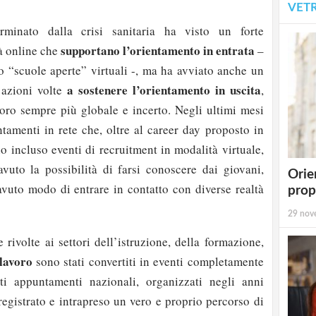
VET
erminato dalla crisi sanitaria ha visto un forte
supportano l’orientamento in entrata
tà online che
–
 “scuole aperte” virtuali -, ma ha avviato anche un
a sostenere l’orientamento in uscita
 azioni volte
,
oro sempre più globale e incerto. Negli ultimi mesi
ntamenti in rete che, oltre al career day proposto in
o incluso eventi di recruitment in modalità virtuale,
uto la possibilità di farsi conoscere dai giovani,
Orie
vuto modo di entrare in contatto con diverse realtà
prop
29 nov
 rivolte ai settori dell’istruzione, della formazione,
 lavoro
sono stati convertiti in eventi completamente
lti appuntamenti nazionali, organizzati negli anni
 registrato e intrapreso un vero e proprio percorso di