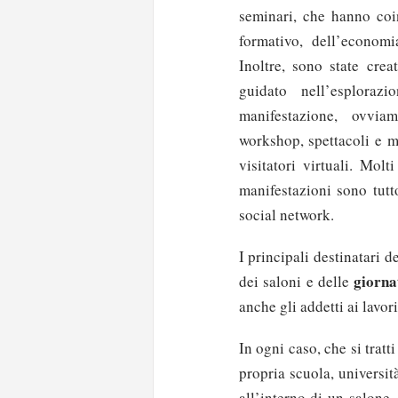
seminari, che hanno coi
formativo, dell’economia
Inoltre, sono state cre
guidato nell’esploraz
manifestazione, ovvi
workshop, spettacoli e m
visitatori virtuali. Molt
manifestazioni sono tutt
social network.
I principali destinatari 
giorna
dei saloni e delle
anche gli addetti ai lavori
In ogni caso, che si trat
propria scuola, universit
all’interno di un salone