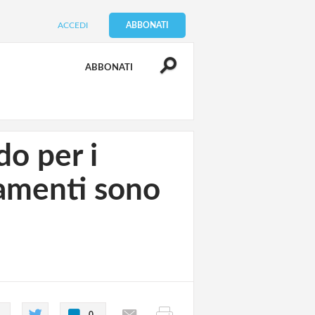
ACCEDI
ABBONATI
ABBONATI
do per i
tamenti sono
0