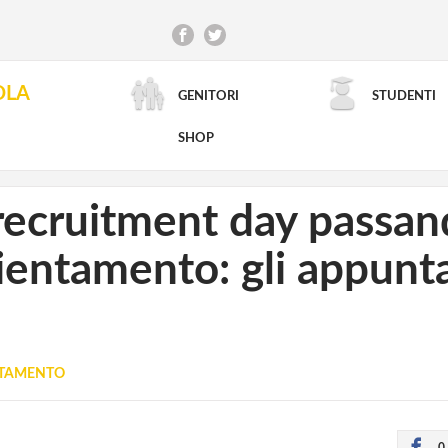
OLA
GENITORI
STUDENTI
RICERCA AVANZATA
SHOP
 recruitment day passan
orientamento: gli appun
NTAMENTO
0