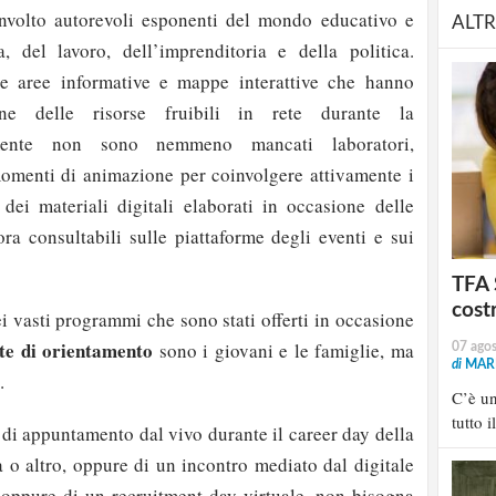
nvolto autorevoli esponenti del mondo educativo e
ALTR
, del lavoro, dell’imprenditoria e della politica.
ate aree informative e mappe interattive che hanno
ione delle risorse fruibili in rete durante la
amente non sono nemmeno mancati laboratori,
omenti di animazione per coinvolgere attivamente i
i dei materiali digitali elaborati in occasione delle
ora consultabili sulle piattaforme degli eventi e sui
TFA 
cost
dei vasti programmi che sono stati offerti in occasione
te di orientamento
sono i giovani e le famiglie, ma
07 ago
di
MARI
.
C’è u
tutto i
ti di appuntamento dal vivo durante il career day della
à o altro, oppure di un incontro mediato dal digitale
, oppure di un recruitment day virtuale, non bisogna