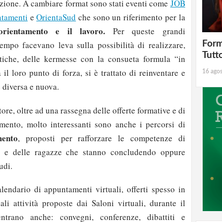
azione. A cambiare format sono stati eventi come
JOB
ntamenti
e
OrientaSud
che sono un riferimento per la
rientamento e il lavoro.
Per queste grandi
Form
empo facevano leva sulla possibilità di realizzare,
Tutt
stiche, delle kermesse con la consueta formula “in
 il loro punto di forza, si è trattato di reinventare e
16 ago
ne diversa e nuova.
ttore, oltre ad una rassegna delle offerte formative e di
mento, molto interessanti sono anche i percorsi di
mento
, proposti per rafforzare le competenze di
zi e delle ragazze che stanno concludendo oppure
udi.
alendario di appuntamenti virtuali, offerti spesso in
ali attività proposte dai Saloni virtuali, durante il
ntrano anche: convegni, conferenze, dibattiti e