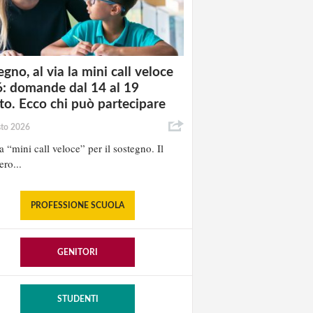
gno, al via la mini call veloce
: domande dal 14 al 19
to. Ecco chi può partecipare
sto 2026
la “mini call veloce” per il sostegno. Il
ero...
PROFESSIONE SCUOLA
GENITORI
STUDENTI