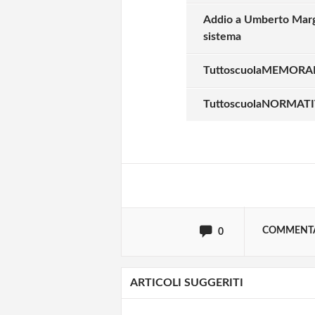
Addio a Umberto Margio
sistema
TuttoscuolaMEMORAND
Solo gli utenti regi
TuttoscuolaNORMATIVA 
Effettua il
o
Login
oppure accedi via
COMMENT
0
ARTICOLI SUGGERITI