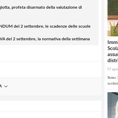
tta, profeta disarmato della valutazione di
UM del 2 settembre, le scadenze delle scuole
strati possono commentare!
del 2 settembre, la normativa della settimana
Immi
Registrati
Scola
assu
distr
07 ago
Sono 3
scolast
A