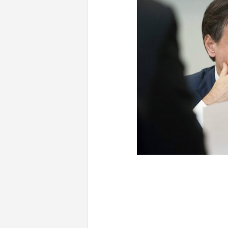
CONTENUTI CORRELATI
Se la scuola diventa giallorossa