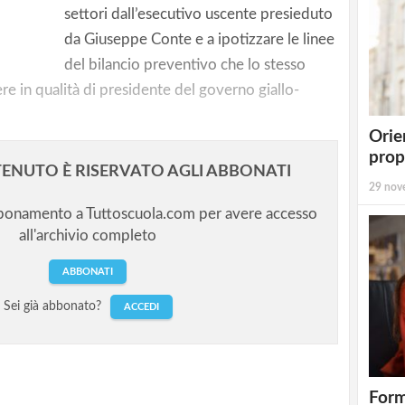
 è una
settori dall’esecutivo uscente presieduto
da Giuseppe Conte e a ipotizzare le linee
del bilancio preventivo che lo stesso
re in qualità di presidente del governo giallo-
Orie
prop
ENUTO È RISERVATO AGLI ABBONATI
29 nov
bbonamento a Tuttoscuola.com per avere accesso
all'archivio completo
ABBONATI
Sei già abbonato?
ACCEDI
Form