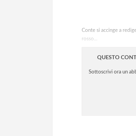
Da Conte a Conte: ma la scuola
cosa seria…
Conte si accinge a redige
rosso...
QUESTO CONT
Sottoscrivi ora un a