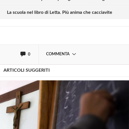
La scuola nel libro di Letta. Più anima che cacciavite
Effettua il
o
Login
Registrati
oppure accedi via
COMMENTA
0
ARTICOLI SUGGERITI