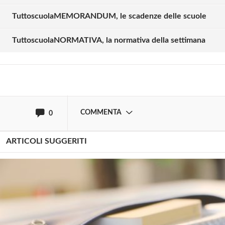
commentare!
TuttoscuolaMEMORANDUM, le scadenze delle scuole
TuttoscuolaNORMATIVA, la normativa della settimana
Effettua il
o
Login
Registrati
oppure accedi via
COMMENTA
0
ARTICOLI SUGGERITI