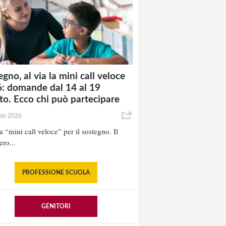
gno, al via la mini call veloce
: domande dal 14 al 19
to. Ecco chi può partecipare
sto 2026
la “mini call veloce” per il sostegno. Il
ero...
PROFESSIONE SCUOLA
GENITORI