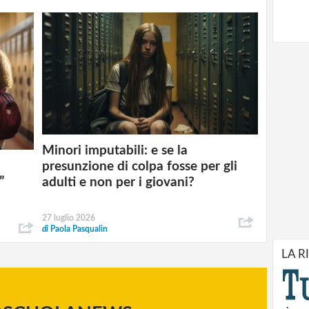
Minori imputabili: e se la
presunzione di colpa fosse per gli
”
adulti e non per i giovani?
27 luglio 2026
di
Paola Pasqualin
LA R