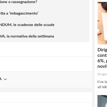
zione o rassegnazione?
getta a ‘imbagascimento’
UM, le scadenze delle scuole
strati possono commentare!
, la normativa della settimana
Registrati
Dirig
cont
6%, 
novit
06 ago
A
Con la
all’AR