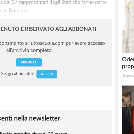
a dai 27 rappresentati degli Stati che fanno parte
Gran Bretagna...
ENUTO È RISERVATO AGLI ABBONATI
bbonamento a Tuttoscuola.com per avere accesso
all'archivio completo
Orie
ABBONATI
prop
Sei già abbonato?
ACCEDI
29 nov
esenti nella newsletter
diretta gratuita giovedì 30 marzo