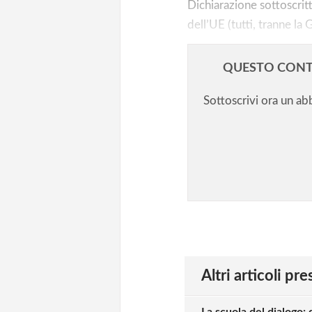
Dichiarazione sottoscritt
dell’UE (tutti, tranne la 
QUESTO CONT
Sottoscrivi ora un a
Altri articoli pr
La scuola del dialogo: 