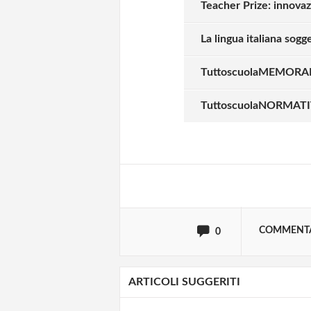
Teacher Prize: innova
La lingua italiana sog
TuttoscuolaMEMORAND
Solo gli utenti regi
TuttoscuolaNORMATIVA
Effettua il
o
Login
oppure accedi via
COMMENT
0
ARTICOLI SUGGERITI