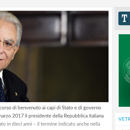
orso di benvenuto ai capi di Stato e di governo
arzo 2017 il presidente della Repubblica italiana
VET
to in dieci anni – il termine indicato anche nella