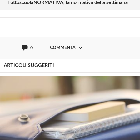
TuttoscuolaNORMATIVA, la normativa della settimana
Effettua il
o
Login
Registrati
oppure accedi via
COMMENTA
0
ARTICOLI SUGGERITI