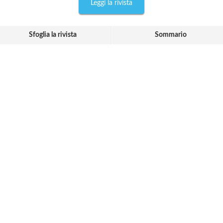
Leggi la rivista
Sfoglia la rivista
Sommario