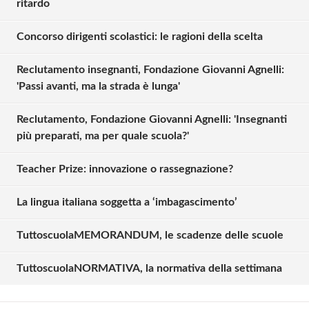
ritardo
Concorso dirigenti scolastici: le ragioni della scelta
Reclutamento insegnanti, Fondazione Giovanni Agnelli:
'Passi avanti, ma la strada è lunga'
Reclutamento, Fondazione Giovanni Agnelli: 'Insegnanti
più preparati, ma per quale scuola?'
Teacher Prize: innovazione o rassegnazione?
La lingua italiana soggetta a ‘imbagascimento’
Solo gli utenti registrati possono
commentare!
TuttoscuolaMEMORANDUM, le scadenze delle scuole
TuttoscuolaNORMATIVA, la normativa della settimana
Effettua il
o
Login
Registrati