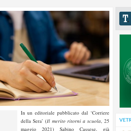
In un editoriale pubblicato dal ‘Corriere
VET
della Sera’ (
Il merito ritorni a scuola
, 25
maggio 2021) Sabino Cassese, già