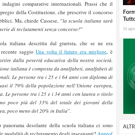
 indagini comparative internazionali. Prassi che il
spregio della Costituzione, che prescrive il concorso
Form
Tutt
bblici. Ma, chiede Cassese, “
la scuola italiana sarà
serie di reclutamenti senza concorso?
”
16 ago
ola italiana descritta dal giurista, che se ne era
 recente saggio
Una volta il futuro era migliore
, è
rtire dalla povertà educativa della nostra società.
ione italiana è composta da analfabeti, analfabeti di
onali. Le persone tra i 25 e i 64 anni con diploma di
uasi il 79% della popolazione nell’Unione europea,
a. Le persone tra i 25 e i 34 anni con laurea o titolo
ono poco più del 33% del totale dei giovani della
ea, poco meno del 20% in Italia
”.
o panorama desolante della scuola italiana ci sono
ALTR
le modalità di reclutamento degli insegnanti?
Approf