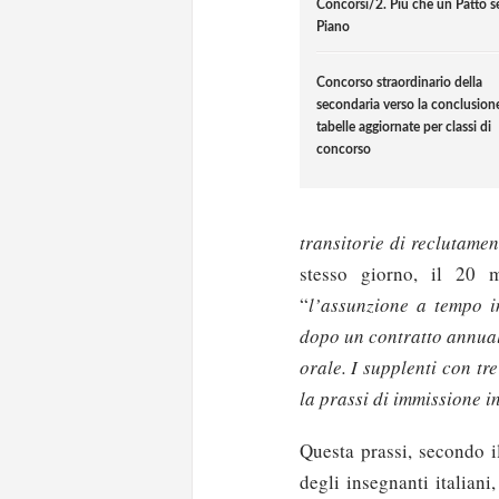
Concorsi/2. Più che un Patto s
Piano
Concorso straordinario della
secondaria verso la conclusione
tabelle aggiornate per classi di
concorso
transitorie di reclutame
stesso giorno, il 20 m
“
l’assunzione a tempo i
dopo un contratto annual
orale. I supplenti con tr
la prassi di immissione in
Questa prassi, secondo il
degli insegnanti italiani