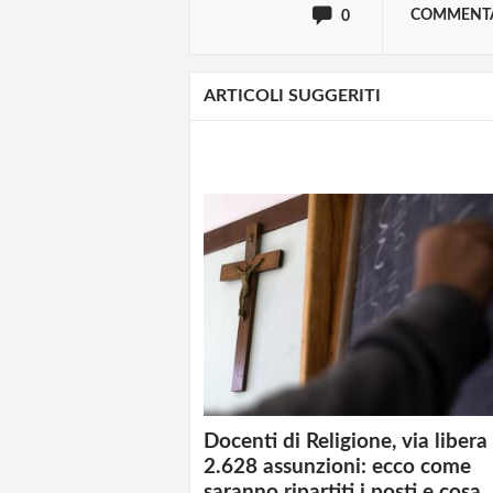
COMMENT
0
ARTICOLI SUGGERITI
Docenti di Religione, via libera
2.628 assunzioni: ecco come
saranno ripartiti i posti e cosa