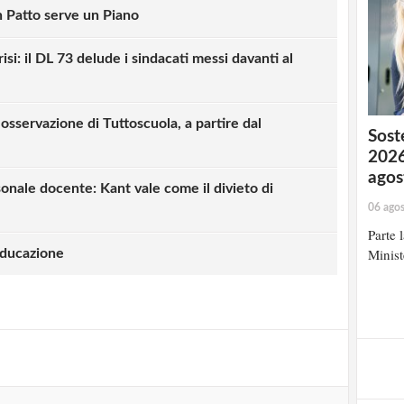
n Patto serve un Piano
risi: il DL 73 delude i sindacati messi davanti al
 osservazione di Tuttoscuola, a partire dal
Soste
2026
agos
nale docente: Kant vale come il divieto di
06 ago
strati possono commentare!
Parte 
Minist
’educazione
Registrati