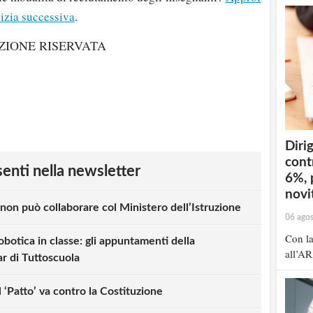
izia successiva
.
ZIONE RISERVATA
Dirig
cont
esenti nella newsletter
6%, 
novit
 non può collaborare col Ministero dell’Istruzione
06 ago
Con la
obotica in classe: gli appuntamenti della
all’AR
r di Tuttoscuola
 ‘Patto’ va contro la Costituzione