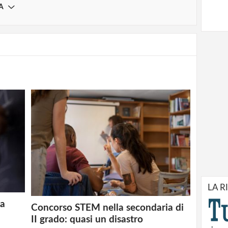
A
LA R
 a
Concorso STEM nella secondaria di
II grado: quasi un disastro