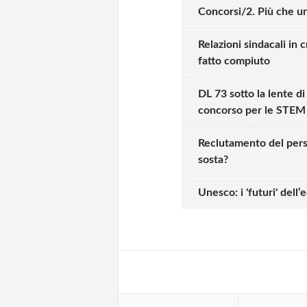
Concorsi/2. Più che u
Relazioni sindacali in c
fatto compiuto
DL 73 sotto la lente di
concorso per le STEM
Reclutamento del perso
sosta?
Solo gli utenti regi
Unesco: i 'futuri' dell
Effettua il
o
Login
oppure accedi via