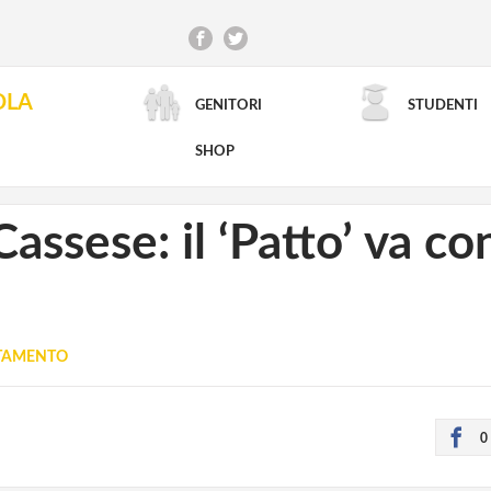
OLA
GENITORI
STUDENTI
RICERCA AVANZATA
SHOP
assese: il ‘Patto’ va con
UTAMENTO
0