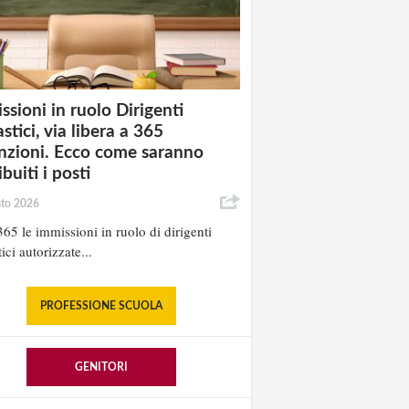
ssioni in ruolo Dirigenti
stici, via libera a 365
nzioni. Ecco come saranno
ibuiti i posti
sto 2026
65 le immissioni in ruolo di dirigenti
ici autorizzate...
PROFESSIONE SCUOLA
GENITORI