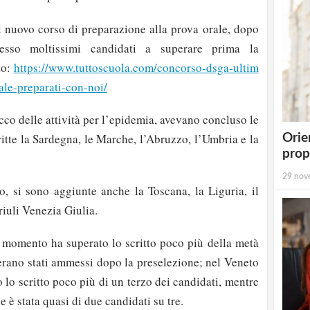
il nuovo corso di preparazione alla prova orale, dopo
esso moltissimi candidati a superare prima la
to:
https://www.tuttoscuola.com/concorso-dsga-ultim
ale-preparati-con-noi/
cco delle attività per l’epidemia, avevano concluso le
ritte la Sardegna, le Marche, l’Abruzzo, l’Umbria e la
Orie
prop
29 nov
, si sono aggiunte anche la Toscana, la Liguria, il
riuli Venezia Giulia.
momento ha superato lo scritto poco più della metà
erano stati ammessi dopo la preselezione; nel Veneto
o lo scritto poco più di un terzo dei candidati, mentre
 è stata quasi di due candidati su tre.