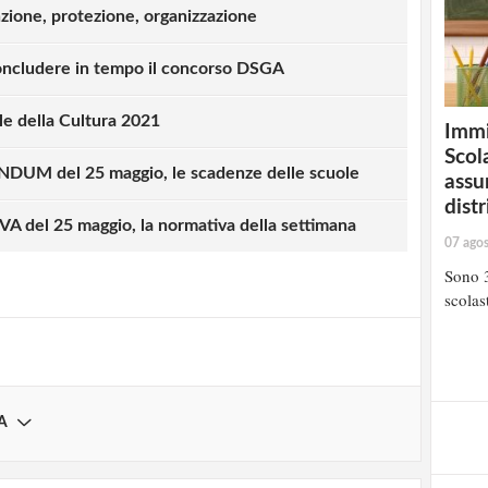
zione, protezione, organizzazione
concludere in tempo il concorso DSGA
ale della Cultura 2021
Immi
Scola
UM del 25 maggio, le scadenze delle scuole
assu
strati possono commentare!
distr
 del 25 maggio, la normativa della settimana
07 ago
Registrati
Sono 3
scolast
A