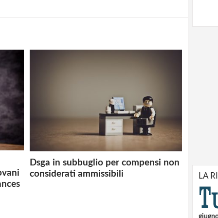
Dsga in subbuglio per compensi non
ovani
considerati ammissibili
LA R
ances
giugn