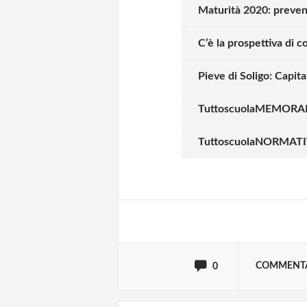
Maturità 2020: preven
C’è la prospettiva di 
Pieve di Soligo: Capit
TuttoscuolaMEMORAND
Solo gli utenti regi
TuttoscuolaNORMATIVA
Effettua il
o
Login
oppure accedi via
COMMENT
0