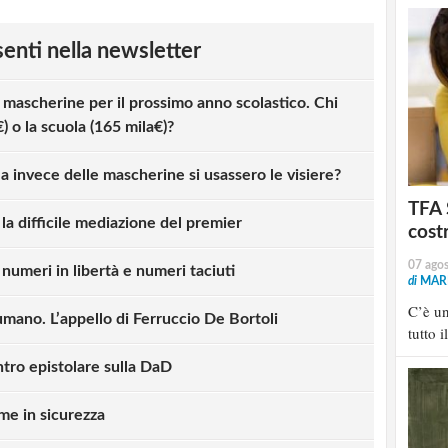
esenti nella newsletter
i mascherine per il prossimo anno scolastico. Chi
) o la scuola (165 mila€)?
a invece delle mascherine si usassero le visiere?
TFA 
la difficile mediazione del premier
cost
07 ago
numeri in libertà e numeri taciuti
di
MARI
C’è u
 umano. L’appello di Ferruccio De Bortoli
tutto i
ntro epistolare sulla DaD
me in sicurezza