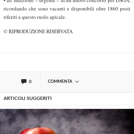
• all’indizione – urgente – di un nuovo concorso per DSGA,
ricordando che sono vacanti e disponibili oltre 1860 posti
Solo gli utenti registrati possono
riferiti a questo ruolo apicale.
commentare!
© RIPRODUZIONE RISERVATA
Effettua il
o
Login
Registrati
oppure accedi via
COMMENTA
0
ARTICOLI SUGGERITI