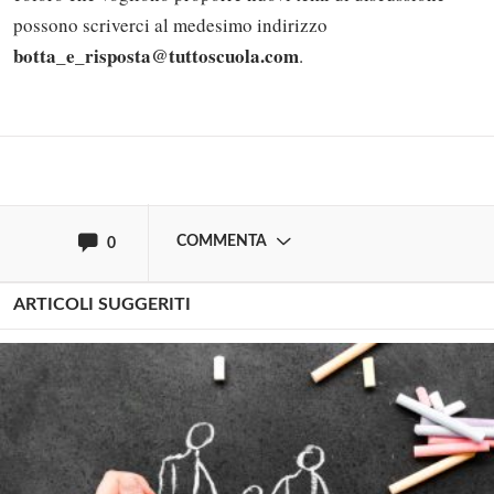
commentare!
possono scriverci al medesimo indirizzo
botta_e_risposta@tuttoscuola.com
.
Effettua il
o
Login
Registrati
oppure accedi via
COMMENTA
0
ARTICOLI SUGGERITI