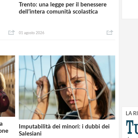
Trento: una legge per il benessere
dell’intera comunità scolastica
01 agosto 2026
LA R
la
Imputabilità dei minori: i dubbi dei
ione
Salesiani