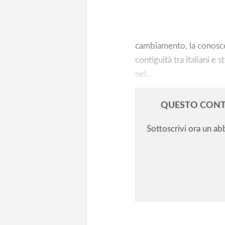
L’integrazione scolastica degli s
una difficile sfida da vincere
cambiamento, la conosce
contiguità tra italiani e s
nel...
QUESTO CONT
Sottoscrivi ora un a