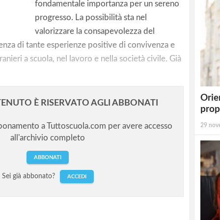
tranieri:
fondamentale importanza per un sereno
progresso. La possibilità sta nel
valorizzare la consapevolezza del
nza di tante esperienze positive di convivenza e
tranieri a scuola, nel lavoro e nella società civile. Già
Orie
ENUTO È RISERVATO AGLI ABBONATI
prop
bbonamento a Tuttoscuola.com per avere accesso
29 nov
all'archivio completo
ABBONATI
Sei già abbonato?
ACCEDI