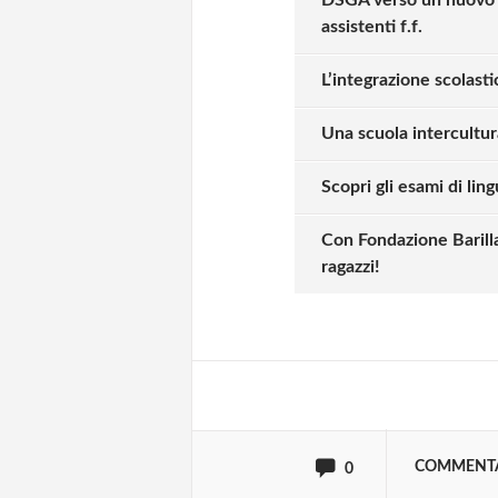
assistenti f.f.
L’integrazione scolastic
Una scuola intercultur
Scopri gli esami di lin
Solo gli utenti regi
Con Fondazione Barilla
ragazzi!
Effettua il
o
Login
oppure accedi via
COMMENT
0