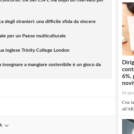
a degli stranieri: una difficile sfida da vincere
ale per un Paese multiculturale
gua inglese Trinity College London
Dirig
strati possono commentare!
 insegnare a mangiare sostenibile è un gioco da
cont
6%, 
Registrati
novit
06 ago
Con la
all’AR
A