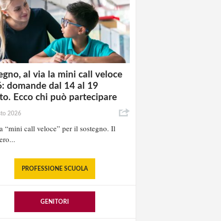
gno, al via la mini call veloce
: domande dal 14 al 19
to. Ecco chi può partecipare
sto 2026
la “mini call veloce” per il sostegno. Il
ero...
PROFESSIONE SCUOLA
GENITORI