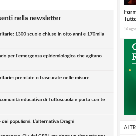
Form
esenti nella newsletter
Tutt
16 ago
ritarie: 1300 scuole chiuse in otto anni e 170mila
ondo per l’emergenza epidemiologica che agitano
ritarie: premiate o trascurate nelle misure
a comunità educativa di Tuttoscuola e porta con te
 dei populismi. L’alternativa Draghi
ALTR
oncorso. Ok del CSPI, ma dopo un riservato per