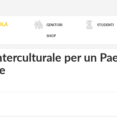
OLA
GENITORI
STUDENTI
RICERCA AVANZATA
SHOP
nterculturale per un Pa
le