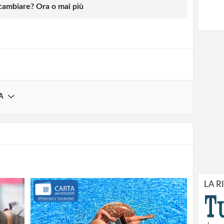
 cambiare? Ora o mai più
Registrati
A
LA R