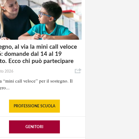
gno, al via la mini call veloce
: domande dal 14 al 19
to. Ecco chi può partecipare
sto 2026
la “mini call veloce” per il sostegno. Il
ero...
PROFESSIONE SCUOLA
GENITORI