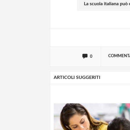
La scuola italiana può
Effettua il
o
Login
oppure accedi via
COMMENT
0
ARTICOLI SUGGERITI