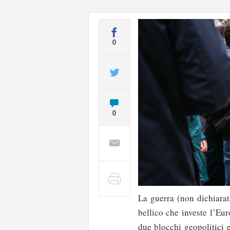
0
0
La guerra (non dichiarat
bellico che investe l’Eu
due blocchi geopolitici 