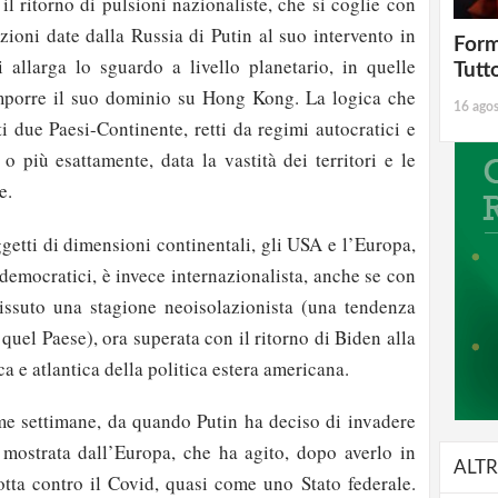
l ritorno di pulsioni nazionaliste, che si coglie con
azioni date dalla Russia di Putin al suo intervento in
Form
allarga lo sguardo a livello planetario, in quelle
Tutt
imporre il suo dominio su Hong Kong. La logica che
16 ago
ti due Paesi-Continente, retti da regimi autocratici e
a o più esattamente, data la vastità dei territori e le
e.
ggetti di dimensioni continentali, gli USA e l’Europa,
-democratici, è invece internazionalista, anche se con
suto una stagione neoisolazionista (una tendenza
 quel Paese), ora superata con il ritorno di Biden alla
a e atlantica della politica estera americana.
ime settimane, da quando Putin ha deciso di invadere
 mostrata dall’Europa, che ha agito, dopo averlo in
ALTR
lotta contro il Covid, quasi come uno Stato federale.