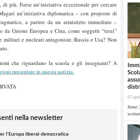
 di più. Forse un’iniziativa eccezionale per cercare
Magari un’iniziativa diplomatica – con proposte di
agmatico, a partire da un armistizio immediato –
 da Unione Europea e Cina, come soggetti “terzi”
ze militari e nucleari antagoniste, Russia e Usa? Non
ato.
 temi che riguardano la scuola e gli insegnanti? A
Immi
agioni presentate in questa notizia.
Scola
assu
ERVATA
distr
07 ago
Sono 3
scolast
esenti nella newsletter
er l’Europa liberal-democratica