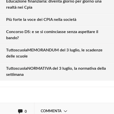
Educazione finanziaria: diventa giorno per giorno una
realtà nei Cpia
Più forte la voce dei CPIA nella società
Concorso DS: e se si cominciasse senza aspettare il
bando?
TuttoscuolaMEMORANDUM del 3 luglio, le scadenze
Solo gli utenti registrati possono
delle scuole
commentare!
TuttoscuolaNORMATIVA del 3 luglio, la normativa della
settimana
Effettua il
o
Login
Registrati
oppure accedi via
COMMENTA
0