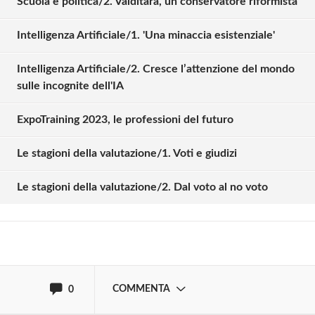
Scuola e politica/2. Valditara, un conservatore riformista
Intelligenza Artificiale/1. 'Una minaccia esistenziale'
Intelligenza Artificiale/2. Cresce l’attenzione del mondo
sulle incognite dell'IA
ExpoTraining 2023, le professioni del futuro
Solo gli utenti registrati possono
commentare!
Le stagioni della valutazione/1. Voti e giudizi
Le stagioni della valutazione/2. Dal voto al no voto
Effettua il
o
Login
Registrati
oppure accedi via
COMMENTA
0