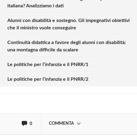
italiana? Analizziamo i dati
Alunni con disabilità e sostegno. Gli impegnativi obiettivi
che il ministro vuole conseguire
Continuità didattica a favore degli alunni con disabilità:
una montagna difficile da scalare
Solo gli utenti registrati possono
commentare!
Le politiche per l’infanzia e il PNRR/1
Le politiche per l’infanzia e il PNRR/2
Effettua il
o
Login
Registrati
oppure accedi via
COMMENTA
0