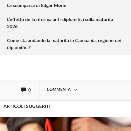
La scomparsa di Edgar Morin
L’effetto della riforma anti-diplomifici sulla maturità
Solo gli utenti registrati possono
2026
commentare!
Come sta andando la maturità in Campania, regione dei
diplomifici?
Effettua il
o
Login
Registrati
oppure accedi via
COMMENTA
0
ARTICOLI SUGGERITI