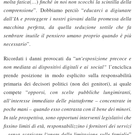
molta fatica
(…)
finché in noi non scocchi la scintilla della
comprensione
”. Dobbiamo perciò “
educarci a digiunare
dall’IA e proteggere i nostri giovani dalla promessa della
macchina perfetta, da quella seduzione sottile che fa
sembrare inutile il pensiero umano proprio quando è più
necessario
”.
Ricordati i danni provocati da “
un’esposizione precoce e
non mediata ai dispositivi digitali e ai social”
l’enciclica
prende posizione in modo esplicito sulla responsabilità
primaria dei decisori politici (non dei genitori), ai quale
compete “
opporsi, con scelte pubbliche lungimiranti,
all’interesse immediato delle piattaforme – concentrate in
poche mani – quando esso contrasta con il bene dei minori.
In tale prospettiva, sono opportuni interventi legislativi che
fissino limiti di età, responsabilizzino i fornitori dei servizi
– senza scaricare l’onere della limitazione sulle famiglie
”