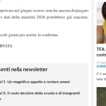
approvata nel giugno scorso, non ha ancora dispiegato
uovi dati della maturità 2026 potrebbero già sancirne,
pochi giorni per averne la conferma.
ERVATA
TFA 
cost
07 ago
di
MARI
esenti nella newsletter
C’è u
tutto i
IV/1. Un magnifico appello a restare umani
V/2. Il ruolo decisivo della scuola e di insegnanti
a