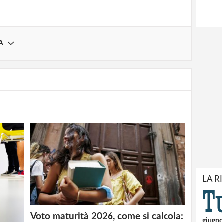
A
LA R
Voto maturità 2026, come si calcola:
giugn