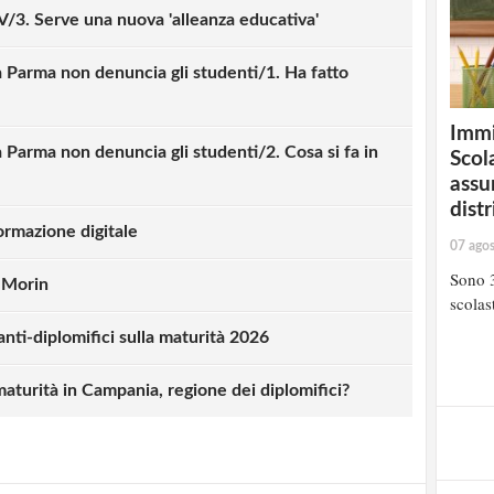
IV/3. Serve una nuova 'alleanza educativa'
 Parma non denuncia gli studenti/1. Ha fatto
Immi
 Parma non denuncia gli studenti/2. Cosa si fa in
Scola
assu
distr
ormazione digitale
07 ago
Sono 3
 Morin
scolast
 anti-diplomifici sulla maturità 2026
strati possono commentare!
turità in Campania, regione dei diplomifici?
Registrati