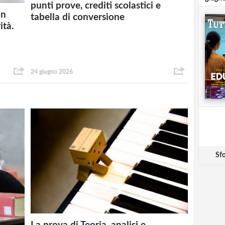
punti prove, crediti scolastici e
un
tabella di conversione
ità.
24 giugno 2026
Sfo