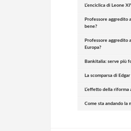
L’enciclica di Leone X
Professore aggredito a
bene?
Professore aggredito a
Europa?
Bankitalia: serve più f
La scomparsa di Edgar
L’effetto della riforma
Solo gli utenti regi
Come sta andando la ma
Effettua il
o
Login