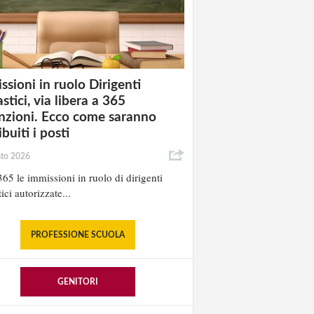
ssioni in ruolo Dirigenti
stici, via libera a 365
nzioni. Ecco come saranno
ibuiti i posti
sto 2026
65 le immissioni in ruolo di dirigenti
ici autorizzate...
PROFESSIONE SCUOLA
GENITORI