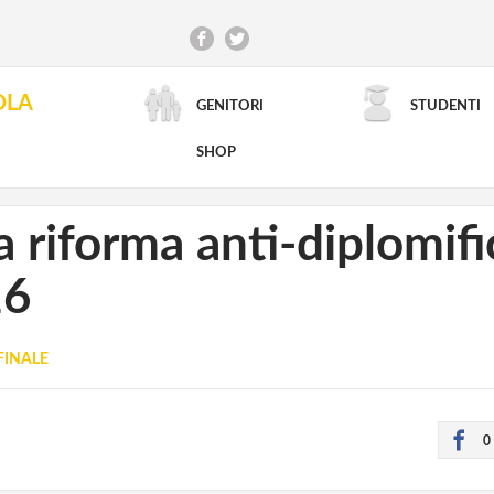
OLA
GENITORI
STUDENTI
RICERCA AVANZATA
SHOP
a riforma anti-diplomific
26
FINALE
0