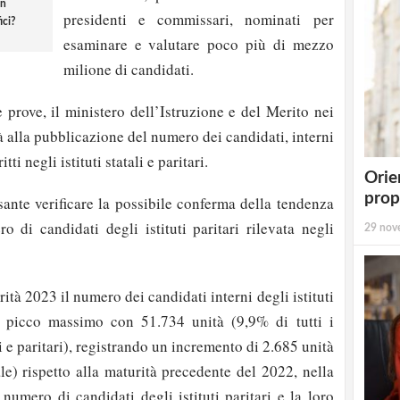
in
presidenti e commissari, nominati per
ici?
esaminare e valutare poco più di mezzo
milione di candidati.
le prove, il ministero dell’Istruzione e del Merito nei
 alla pubblicazione del numero dei candidati, interni
ritti negli istituti statali e paritari.
Orie
prop
sante verificare la possibile conferma della tendenza
 di candidati degli istituti paritari rilevata negli
29 nov
rità 2023 il numero dei candidati interni degli istituti
il picco massimo con 51.734 unità (9,9% di tutti i
li e paritari), registrando un incremento di 2.685 unità
le) rispetto alla maturità precedente del 2022, nella
 numero di candidati degli istituti paritari e la loro