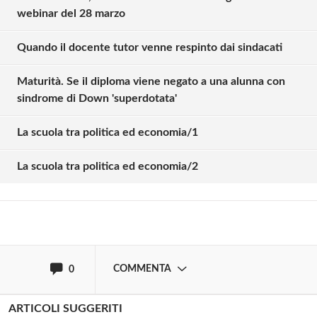
webinar del 28 marzo
Quando il docente tutor venne respinto dai sindacati
Maturità. Se il diploma viene negato a una alunna con
sindrome di Down 'superdotata'
Solo gli utenti registrati possono
commentare!
La scuola tra politica ed economia/1
La scuola tra politica ed economia/2
Effettua il
o
Login
Registrati
oppure accedi via
COMMENTA
0
ARTICOLI SUGGERITI