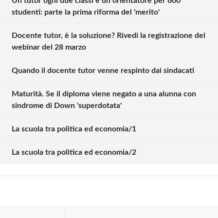
Un tutor ogni due classi e un orientatore per 600
studenti: parte la prima riforma del 'merito'
Docente tutor, è la soluzione? Rivedi la registrazione del
webinar del 28 marzo
Quando il docente tutor venne respinto dai sindacati
Maturità. Se il diploma viene negato a una alunna con
sindrome di Down 'superdotata'
Solo gli utenti registrati possono
commentare!
La scuola tra politica ed economia/1
La scuola tra politica ed economia/2
Effettua il
o
Login
Registrati
oppure accedi via