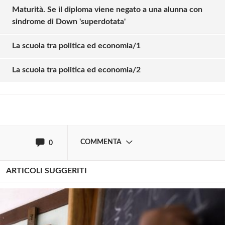
Maturità. Se il diploma viene negato a una alunna con
sindrome di Down 'superdotata'
Solo gli utenti registrati possono
commentare!
La scuola tra politica ed economia/1
La scuola tra politica ed economia/2
Effettua il
o
Login
Registrati
oppure accedi via
COMMENTA
0
ARTICOLI SUGGERITI