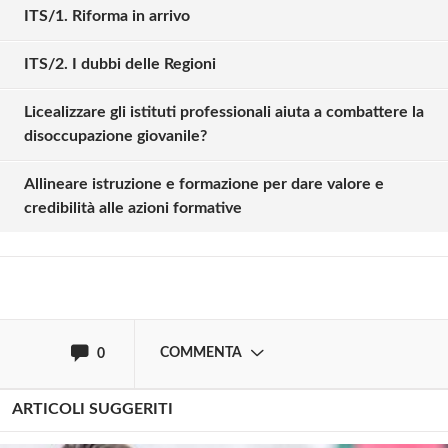
ITS/1. Riforma in arrivo
ITS/2. I dubbi delle Regioni
Licealizzare gli istituti professionali aiuta a combattere la
Solo gli utenti registrati possono
disoccupazione giovanile?
commentare!
Allineare istruzione e formazione per dare valore e
credibilità alle azioni formative
Effettua il
o
Login
Registrati
oppure accedi via
COMMENTA
0
ARTICOLI SUGGERITI