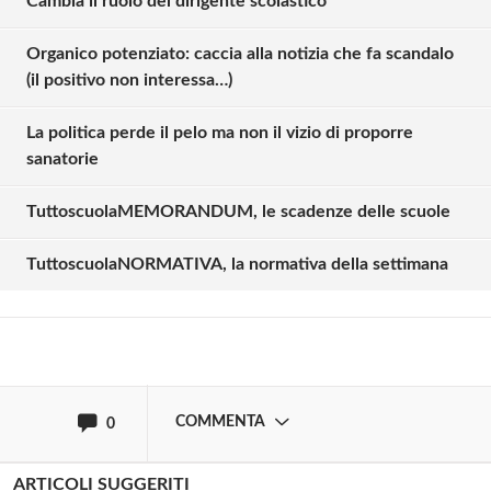
Cambia il ruolo del dirigente scolastico
Organico potenziato: caccia alla notizia che fa scandalo
(il positivo non interessa…)
La politica perde il pelo ma non il vizio di proporre
sanatorie
Solo gli utenti registrati possono
commentare!
TuttoscuolaMEMORANDUM, le scadenze delle scuole
TuttoscuolaNORMATIVA, la normativa della settimana
Effettua il
o
Login
Registrati
oppure accedi via
COMMENTA
0
ARTICOLI SUGGERITI