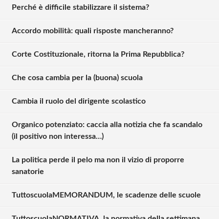
Perché è difficile stabilizzare il sistema?
Accordo mobilità: quali risposte mancheranno?
Corte Costituzionale, ritorna la Prima Repubblica?
Che cosa cambia per la (buona) scuola
Cambia il ruolo del dirigente scolastico
Organico potenziato: caccia alla notizia che fa scandalo
(il positivo non interessa…)
La politica perde il pelo ma non il vizio di proporre
sanatorie
Solo gli utenti registrati possono
commentare!
TuttoscuolaMEMORANDUM, le scadenze delle scuole
TuttoscuolaNORMATIVA, la normativa della settimana
Effettua il
o