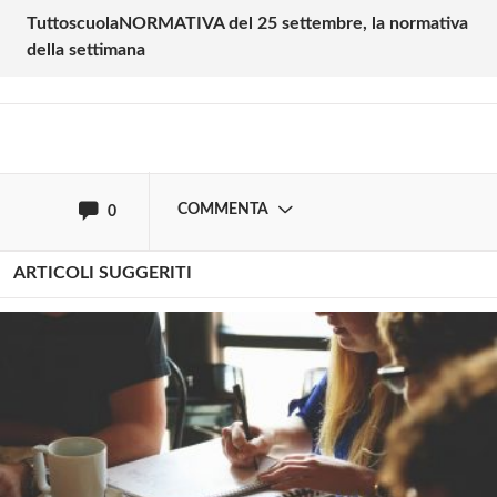
TuttoscuolaNORMATIVA del 25 settembre, la normativa
della settimana
Effettua il
o
Login
Registrati
oppure accedi via
COMMENTA
0
ARTICOLI SUGGERITI