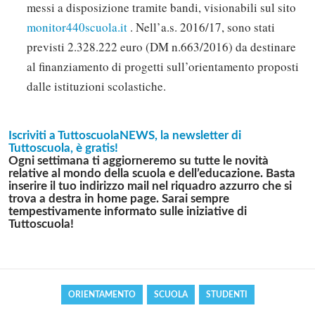
messi a disposizione tramite bandi, visionabili sul sito
monitor440scuola.it
. Nell’a.s. 2016/17, sono stati
previsti 2.328.222 euro (DM n.663/2016) da destinare
al finanziamento di progetti sull’orientamento proposti
dalle istituzioni scolastiche.
Iscriviti a TuttoscuolaNEWS, la newsletter di
Tuttoscuola, è gratis!
Ogni settimana ti aggiorneremo su tutte le novità
relative al mondo della scuola e dell’educazione. Basta
inserire il tuo indirizzo mail nel riquadro azzurro che si
Solo gli utenti registrati possono
trova a destra in home page. Sarai sempre
commentare!
tempestivamente informato sulle iniziative di
Tuttoscuola!
Effettua il
o
Login
Registrati
ORIENTAMENTO
SCUOLA
STUDENTI
oppure accedi via