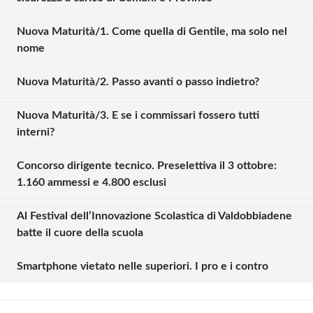
Nuova Maturità/1. Come quella di Gentile, ma solo nel
nome
Nuova Maturità/2. Passo avanti o passo indietro?
Nuova Maturità/3. E se i commissari fossero tutti
interni?
Concorso dirigente tecnico. Preselettiva il 3 ottobre:
1.160 ammessi e 4.800 esclusi
Solo gli utenti registrati possono
Al Festival dell’Innovazione Scolastica di Valdobbiadene
commentare!
batte il cuore della scuola
Smartphone vietato nelle superiori. I pro e i contro
Effettua il
o
Login
Registrati