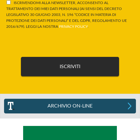
ISCRIVENDOMI ALLA NEWSLETTER, ACCONSENTO AL
TRATTAMENTO DEI MIEI DATI PERSONALI (AI SENSI DEL DECRETO
LEGISLATIVO 30 GIUGNO 2003, N. 196 “CODICE IN MATERIA DI
PROTEZIONE DEI DATI PERSONALI” E DEL GDPR, REGOLAMENTO UE
2016/679). LEGGI LA NOSTRA
PRIVACY POLICY
.
ARCHIVIO ON-LINE