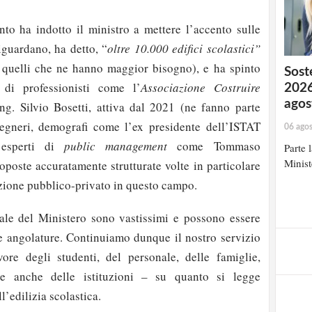
anto ha indotto il ministro a mettere l’accento sulle
riguardano, ha detto, “
oltre 10.000 edifici scolastici”
 quelli che ne hanno maggior bisogno), e ha spinto
Soste
 di professionisti come l’
Associazione Costruire
2026
agos
ng. Silvio Bosetti, attiva dal 2021 (ne fanno parte
ngegneri, demografi come l’ex presidente dell’ISTAT
06 ago
 esperti di
public management
come Tommaso
Parte 
Minist
oposte accuratamente strutturate volte in particolare
azione pubblico-privato in questo campo.
tale del Ministero sono vastissimi e possono essere
e angolature. Continuiamo dunque il nostro servizio
ore degli studenti, del personale, delle famiglie,
 e anche delle istituzioni – su quanto si legge
l’edilizia scolastica.