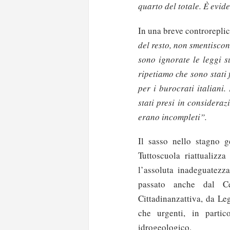
quarto del totale. È evide
In una breve controreplic
del resto, non smentiscon
sono ignorate le leggi s
ripetiamo che sono stati f
per i burocrati italiani
stati presi in considera
erano incompleti”.
Il sasso nello stagno g
Tuttoscuola riattualizz
l’assoluta inadeguatezz
passato anche dal Ce
Cittadinanzattiva, da Leg
che urgenti, in parti
idrogeologico.