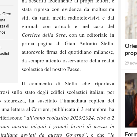
ha descritti fedelmente ai propri lettori, è
stata ripresa con evidenza da moltissimi
. Oltre
siti, da tanti media radiotelevisivi e dai
suna
giornali con articoli e, nel caso del
ezza di
nce
Corriere della Sera
, con un editoriale in
prima pagina di Gian Antonio Stella,
Orie
.
autorevole firma del quotidiano milanese,
prop
astici
da sempre attento osservatore della realtà
29 nov
scolastica del nostro Paese.
Il commento di Stella, che riportava
osi sullo stato degli edifici scolastici italiani per
 sicurezza, ha suscitato l’immediata replica del
 una lettera al Corriere, pubblicata il 3 settembre, ha
 riferiscono “
all’anno scolastico 2023/2024, cioè a 2
ano ancora iniziati i grandi lavori di messa in
 italiana avviati da questo Governo
”, e che “
le
Form