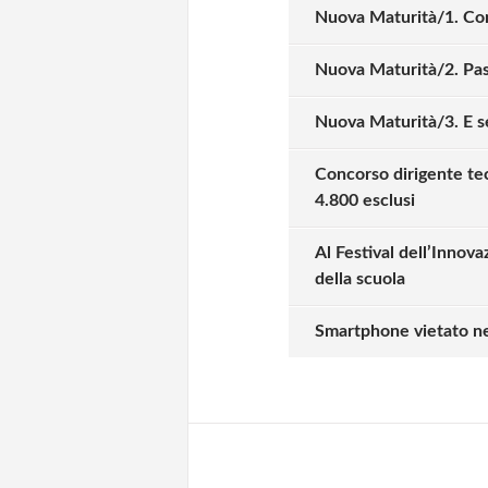
Nuova Maturità/1. Com
Nuova Maturità/2. Pass
Nuova Maturità/3. E se
Concorso dirigente tec
4.800 esclusi
Al Festival dell’Innova
della scuola
Solo gli utenti regi
Smartphone vietato nell
Effettua il
o
Login
oppure accedi via