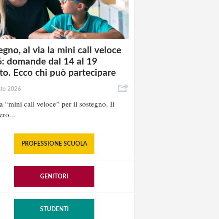
gno, al via la mini call veloce
: domande dal 14 al 19
to. Ecco chi può partecipare
sto 2026
la “mini call veloce” per il sostegno. Il
ero...
PROFESSIONE SCUOLA
GENITORI
STUDENTI