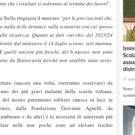
nte che i risultati si vedranno al termine dei lavori
”.
a Stella ringrazia il ministro
“per le precisazioni che,
o nulla delle denunce sulla sciatteria con cui spesso
ulla sicurezza. Quanto ai dati «vecchi» del 2023/24
orniti dal ministero il 14 luglio scorso: ieri mattina,
Immi
. E quelli ancora più freschi, del 6 agosto, non sono
Scola
zione da Tuttoscuola perché non sarebbe stato serio:
assu
distr
07 ago
ettato (ancora una volta, vorremmo osservare) da
Sono 3
a uno dei più gravi malanni della scuola italiana,
scolast
a del nostro patrimonio edilizio (messa in luce in
nsis, dalla Fondazione Giovanni Agnelli, da
ambiente e da altri) e la necessità di interventi più
colare nelle non poche zone ad elevato rischio